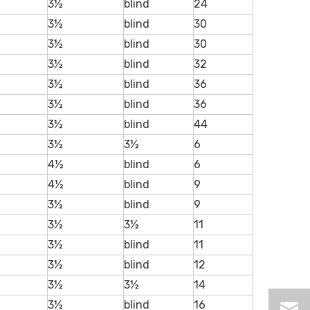
3½
blind
24
3½
blind
30
3½
blind
30
3½
blind
32
3½
blind
36
3½
blind
36
3½
blind
44
3½
3½
6
4½
blind
6
4½
blind
9
3½
blind
9
3½
3½
11
3½
blind
11
3½
blind
12
3½
3½
14
3½
blind
16